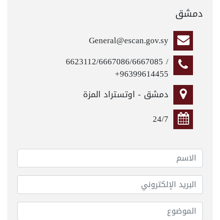
دمشق
General@escan.gov.sy
6623112/6667086/6667085 /
+96399614455
دمشق - اوتستراد المزة
24/7