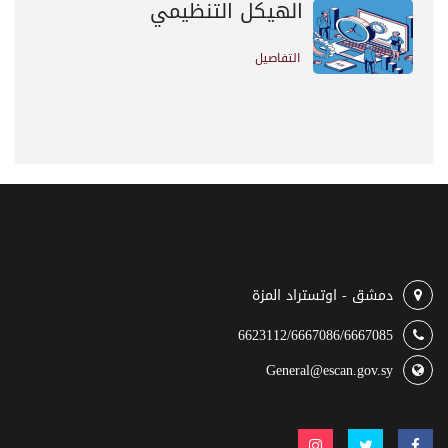
الهيكل التنظيمي
التفاصيل
دمشق - اوتستراد المزة
6623112/6667086/6667085
General@escan.gov.sy