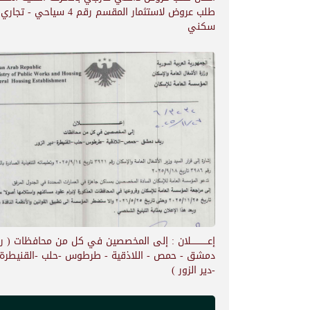
طلب عروض لاستثمار المقسم رقم 4 سياحي - تجار
سكني
إعــــــــــــلان : إلى المخصصين في كل من محافظات ( 
دمشق - حمص - اللاذقية - طرطوس -حلب -القنيطرة
-دير الزور )