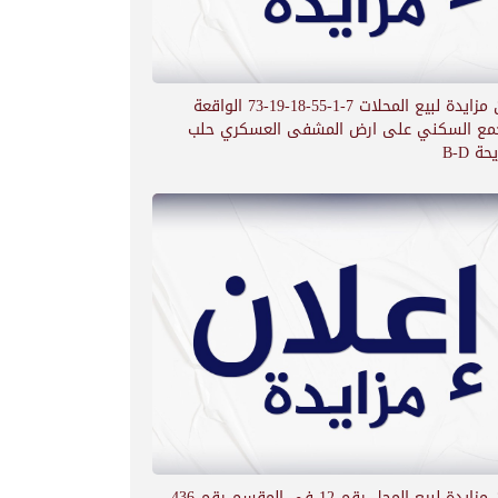
اعلان مزايدة لبيع المحلات 7-1-55-18-19-73 الواقعة
جمع السكني على ارض المشفى العسكري حلب
ة B-D
اعلان مزايدة لبيع المحل رقم 12 في المقسم رقم 436