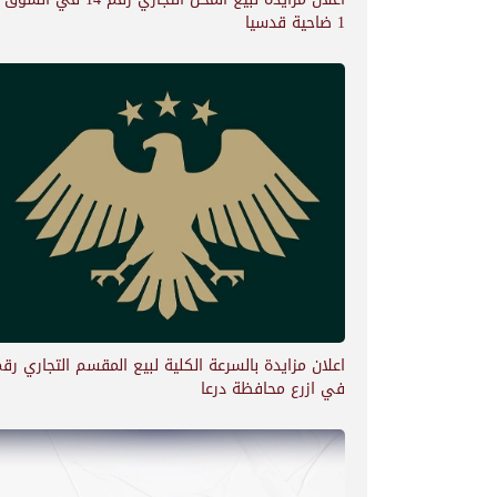
1 ضاحية قدسيا
في ازرع محافظة درعا