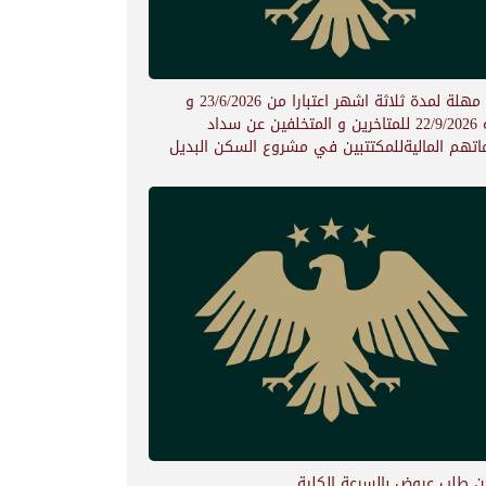
علان مهلة لمدة ثلاثة اشهر اعتبارا من 23/6/2026 و
لغاية 22/9/2026 للمتاخرين و المتخلفين عن سداد
اماتهم الماليةللمكتتبين في مشروع السكن البديل
ان طلب عروض بالسرعة الكلية