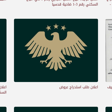
السكني رقم 3-1 ضاحية قدسيا
ي -
ريف
اعلان طلب استدراج عروض
اعلان
السكني رقم /0