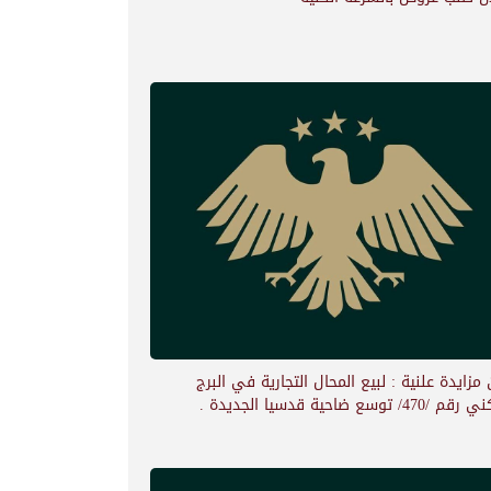
 مزايدة علنية : لبيع المحال التجارية في البرج
47/ توسع ضاحية قدسيا الجديدة .