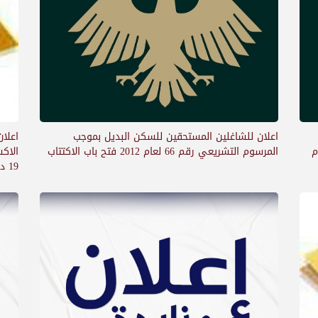
اعلان للشاغلين المستحقين للسكن البديل بموجب
اعلان
المرسوم التشريعي رقم 66 لعام 2012 فتح باب الاكتتاب
عي رقم 66 لعام
19 دمر الشرقية دمشق