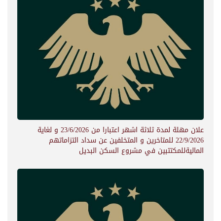
علان مهلة لمدة ثلاثة اشهر اعتبارا من 23/6/2026 و لغاية
22/9/2026 للمتاخرين و المتخلفين عن سداد التزاماتهم
الماليةللمكتتبين في مشروع السكن البديل