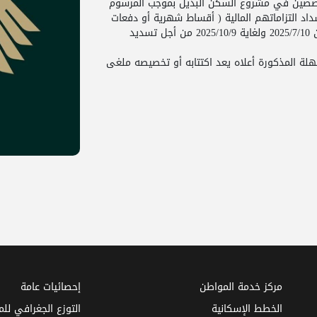
مخصصين في مشروع السكن البديل بموجب المرسوم
 والمتأخرين عن سداد التزاماتهم المالية ( أقساط شهرية أو دفعات
التخصيص ) عن منحهم مهلة لمدة ثلاثة أشهر اعتباراً من 2025/7/10 ولغاية 2025/10/9 من أجل تسديد
لة المذكورة أعلاه يعد اكتتابه أو تخصيصه ملغى
مركز خدمة المواطن
إحصائيات عامة
الخطط الإسكانية
التوزع الجغرافي لل