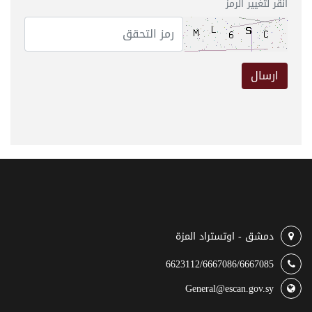
انقر لتغيير الرمز
ارسال
دمشق - اوتستراد المزة
6623112/6667086/6667085
General@escan.gov.sy