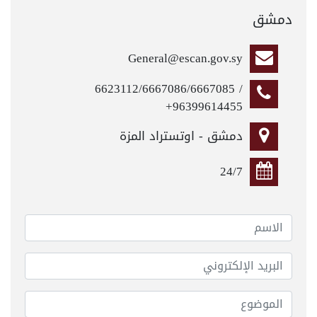
دمشق
General@escan.gov.sy
6623112/6667086/6667085 /
+96399614455
دمشق - اوتستراد المزة
24/7