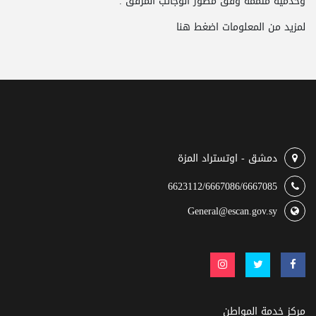
وخدمية متممة وفق مصور الوجائب المرفق .
لمزيد من المعلومات
اضغط هنا
دمشق - اوتستراد المزة
6623112/6667086/6667085
General@escan.gov.sy
مركز خدمة المواطن