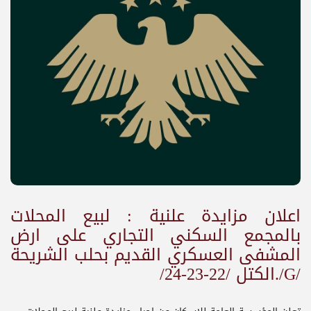
اعلان مزايدة علنية : لبيع المحلات
بالمجمع السكني التجاري على ارض
المشفى العسكري القديم بحلب الشريحة
/G/.الكتل /22-23-24/