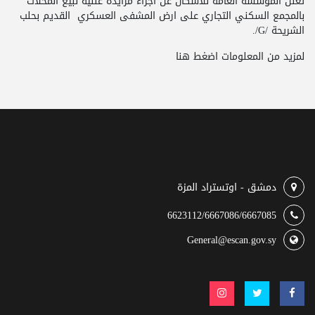
تعلن المؤسسة العامة للاسكان عن اجراء مزايدة علنية لبيع المحلات
بالمجمع السكني التجاري على ارض المشفى العسكري القديم بحلب
الشريحة /G/.
لمزيد من المعلومات
اضغط هنا
دمشق - اوتستراد المزة
6623112/6667086/6667085
General@escan.gov.sy